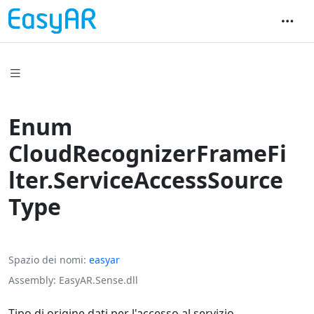
Enum
CloudRecognizerFrameFi
lter.ServiceAccessSource
Type
Spazio dei nomi
easyar
Assembly
EasyAR.Sense.dll
Tipo di origine dati per l'accesso al servizio.