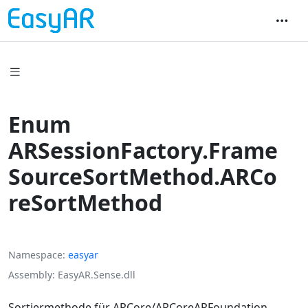
Enum
ARSessionFactory.Frame
SourceSortMethod.ARCo
reSortMethod
Namespace
easyar
Assembly
EasyAR.Sense.dll
Sortiermethode für ARCore/ARCoreARFoundation