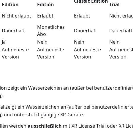
Classic Edition
Edition
Edition
Trial
Nicht erlaubt
Erlaubt
Erlaubt
Nicht erla
Monatliches
Dauerhaft
Dauerhaft
Dauerhaft
Abo
Ja
Nein
Nein
Nein
Auf neueste
Auf neueste
Auf neueste
Auf neues
Version
Version
Version
Version
tion zeigt ein Wasserzeichen an (außer bei benutzerdefinie
).
rial zeigt ein Wasserzeichen an (außer bei benutzerdefinier
 und unterstützt gängige XR-Geräte.
illen werden
ausschließlich
mit XR License Trial oder XR Lic