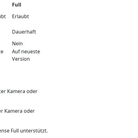
Full
ubt
Erlaubt
Dauerhaft
Nein
te
Auf neueste
Version
rter Kamera oder
ter Kamera oder
ense Full unterstützt.