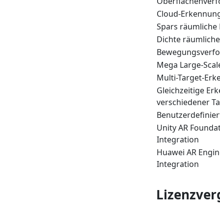
Oberflächenverf
Cloud-Erkennun
Spars räumliche 
Dichte räumliche
Bewegungsverfo
Mega Large-Scal
Multi-Target-Er
Gleichzeitige Er
verschiedener Ta
Benutzerdefinie
Unity AR Foundat
Integration
Huawei AR Engin
Integration
Lizenzver