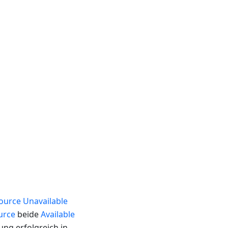
ource
Unavailable
urce
beide
Available
ng erfolgreich in