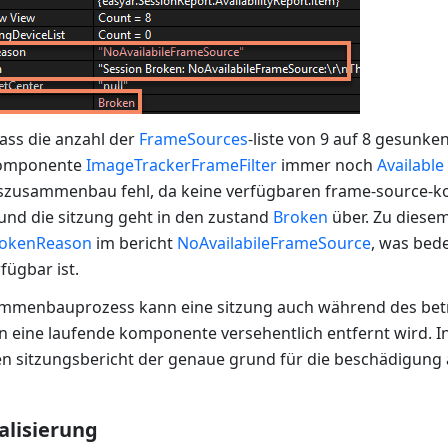
dass die anzahl der
FrameSources
-liste von 9 auf 8 gesunke
omponente
ImageTrackerFrameFilter
immer noch
Available
szusammenbau fehl, da keine verfügbaren frame-source-
und die sitzung geht in den zustand
Broken
über. Zu diesem
okenReason
im bericht
NoAvailabileFrameSource
, was bede
fügbar ist.
menbauprozess kann eine sitzung auch während des betr
n eine laufende komponente versehentlich entfernt wird. In
en sitzungsbericht der genaue grund für die beschädigung
alisierung