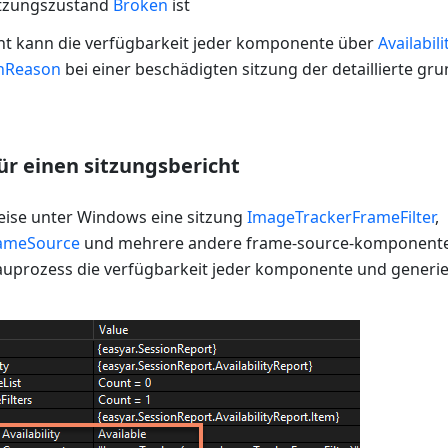
itzungszustand
Broken
ist
ht kann die verfügbarkeit jeder komponente über
Availabili
nReason
bei einer beschädigten sitzung der detaillierte gru
für einen sitzungsbericht
eise unter Windows eine sitzung
ImageTrackerFrameFilter
,
ameSource
und mehrere andere frame-source-komponenten
prozess die verfügbarkeit jeder komponente und generier