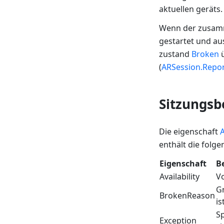
aktuellen geräts.
Wenn der zusamme
gestartet und au
zustand
Broken
ü
(
ARSession.Repo
Sitzungsb
Die eigenschaft
enthält die folge
Eigenschaft
B
Availability
Vo
Gr
BrokenReason
is
Sp
Exception