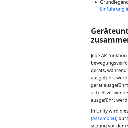
Grundlegend
Einführung i
Geräteunt
zusamme
Jede AR-funktion
bewegungsverfol
geräts, während 
ausgeführt werd
gerät ausgeführ
aktuell verwende
ausgeführt werd
In Unity wird d
(
Assemble()
) dur
sitzung vor dem 