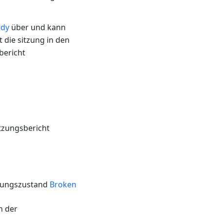
ady
über und kann
die sitzung in den
bericht
itzungsbericht
tzungszustand
Broken
n der