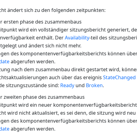
cht ändert sich zu den folgenden zeitpunkten:
er ersten phase des zusammenbaus
tpunkt wird ein vollständiger sitzungsbericht generiert, de
verfügbarkeit enthält. Der
Availability
-teil des sitzungsbe
stgelegt und ändert sich nicht mehr.
ngen des komponentenverfügbarkeitsberichts können über 
date
abgerufen werden.
tzung nach dem zusammenbau direkt gestartet wird, könne
chtsaktualisierungen auch über das ereignis
StateChanged
de sitzungszustände sind:
Ready
und
Broken
.
er zweiten phase des zusammenbaus
itpunkt wird ein neuer komponentenverfügbarkeitsbericht 
ht wird nicht aktualisiert, es sei denn, die sitzung wird neu
ngen des komponentenverfügbarkeitsberichts können über 
date
abgerufen werden.