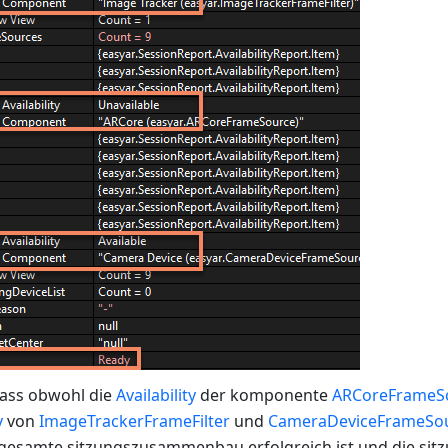
 dass obwohl die
Availability
der komponente
ARCoreFrameS
y
von
ImageTrackerFrameFilter
und
CameraDeviceFrameSo
 gesamte sitzungszusammenbau erfolgreich ist und die sitzu