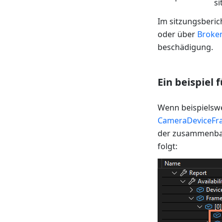
s
Im sitzungsberic
oder über
Broke
beschädigung.
Ein beispiel 
Wenn beispielsw
CameraDeviceFr
der zusammenbau
folgt: