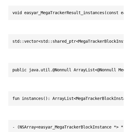
void easyar_MegaTrackerResult_instances(const easy
std::vector<std::shared_ptr<MegaTrackerBlockInstan
public java.util.@Nonnull ArrayList<@Nonnull MegaT
fun instances(): ArrayList<MegaTrackerBlockInstanc
- (NSArray<easyar_MegaTrackerBlockInstance *> *)in