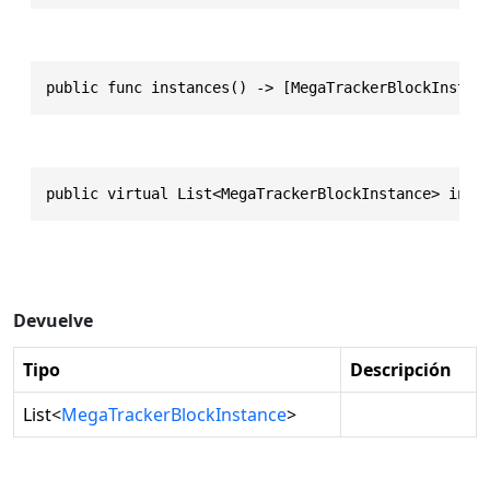
public func instances() -> [MegaTrackerBlockInstan
public virtual List<MegaTrackerBlockInstance> inst
Devuelve
Tipo
Descripción
List
<
MegaTrackerBlockInstance
>