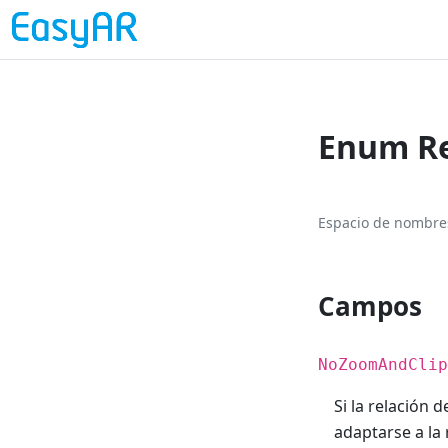
Enum R
Espacio de nombre
Campos
NoZoomAndClip
Si la relación 
adaptarse a la 