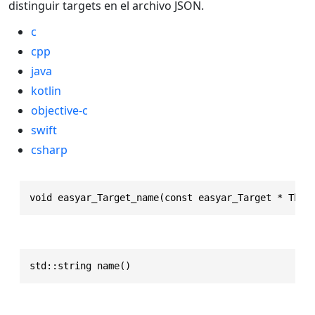
distinguir targets en el archivo JSON.
c
cpp
java
kotlin
objective-c
swift
csharp
void easyar_Target_name(const easyar_Target * This
std::string name()