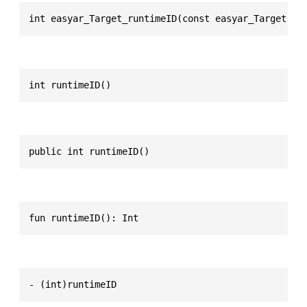
int easyar_Target_runtimeID(const easyar_Target * 
int runtimeID()
public int runtimeID()
fun runtimeID(): Int
- (int)runtimeID