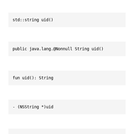
std::string uid()
public java.lang.@Nonnull String uid()
fun uid(): String
- (NSString *)uid