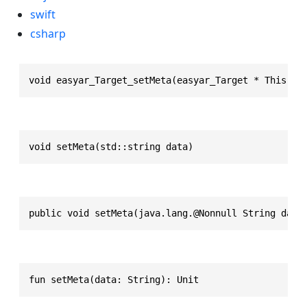
swift
csharp
void easyar_Target_setMeta(easyar_Target * This, e
void setMeta(std::string data)
public void setMeta(java.lang.@Nonnull String data
fun setMeta(data: String): Unit