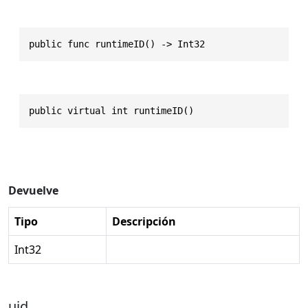
public func runtimeID() -> Int32
public virtual int runtimeID()
Devuelve
Tipo
Descripción
Int32
uid