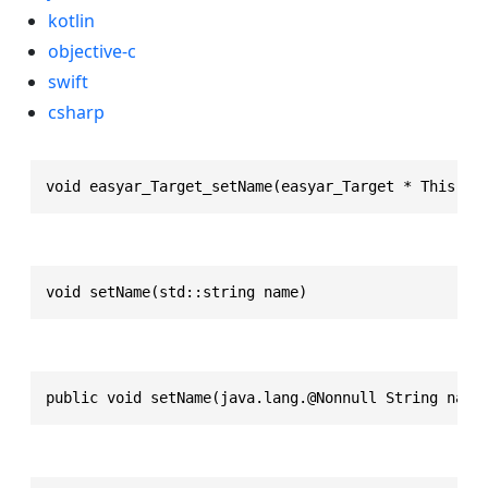
kotlin
objective-c
swift
csharp
void easyar_Target_setName(easyar_Target * This, e
void setName(std::string name)
public void setName(java.lang.@Nonnull String name