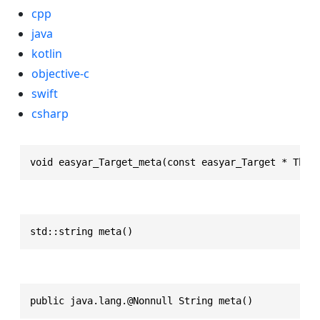
cpp
java
kotlin
objective-c
swift
csharp
void easyar_Target_meta(const easyar_Target * This
std::string meta()
public java.lang.@Nonnull String meta()