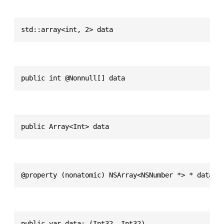
std::array<int, 2> data
public int @Nonnull[] data
public Array<Int> data
@property (nonatomic) NSArray<NSNumber *> * data
public var data: (Int32, Int32)