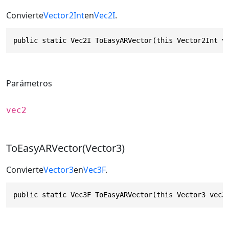
Convierte
Vector2Int
en
Vec2I
.
public static Vec2I ToEasyARVector(this Vector2Int v
Parámetros
vec2
ToEasyARVector(Vector3)
Convierte
Vector3
en
Vec3F
.
public static Vec3F ToEasyARVector(this Vector3 vec3