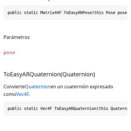
public static Matrix44F ToEasyARPose(this Pose pose)
Parámetros
pose
ToEasyARQuaternion(Quaternion)
Convierte
Quaternion
en un cuaternión expresado
como
Vec4F
.
public static Vec4F ToEasyARQuaternion(this Quaterni