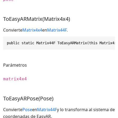
ToEasyARMatrix(Matrix4x4)
Convierte
Matrix4x4
en
Matrix44F
.
public static Matrix44F ToEasyARMatrix(this Matrix4x
Parámetros
matrix4x4
ToEasyARPose(Pose)
Convierte
Pose
en
Matrix44F
y lo transforma al sistema de
coordenadas de EasyAR.