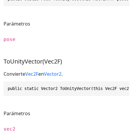
Parámetros
pose
ToUnityVector(Vec2F)
Convierte
Vec2F
en
Vector2
.
public static Vector2 ToUnityVector(this Vec2F vec2)
Parámetros
vec2