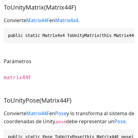
ToUnityMatrix(Matrix44F)
Convierte
Matrix44F
en
Matrix4x4
.
public static Matrix4x4 ToUnityMatrix(this Matrix44F
Parámetros
matrix44F
ToUnityPose(Matrix44F)
Convierte
Matrix44F
en
Pose
y lo transforma al sistema de
coordenadas de Unity.
debe representar un
Pose
.
pose
public static Pose ToUnityPose(this Matrix44F pose)