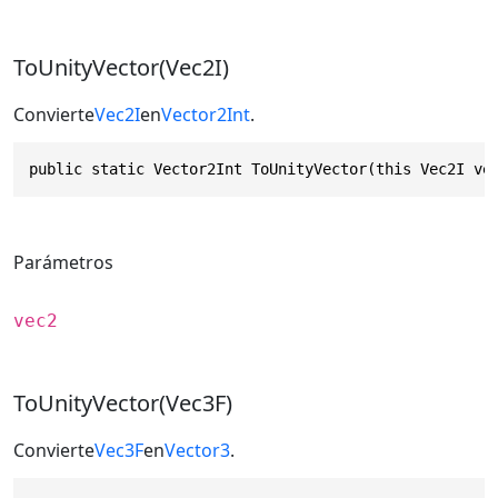
ToUnityVector(Vec2I)
Convierte
Vec2I
en
Vector2Int
.
public static Vector2Int ToUnityVector(this Vec2I ve
Parámetros
vec2
ToUnityVector(Vec3F)
Convierte
Vec3F
en
Vector3
.