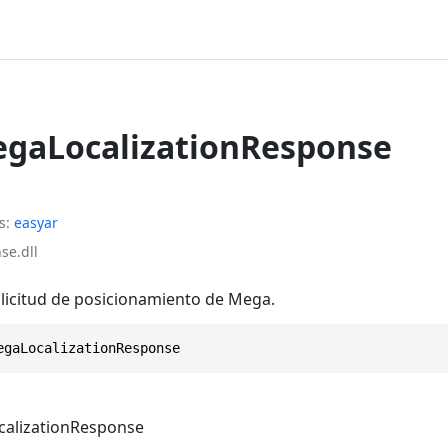
egaLocalizationResponse
s
easyar
se.dll
olicitud de posicionamiento de Mega.
egaLocalizationResponse
alizationResponse