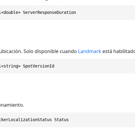
l<double> ServerResponseDuration
d
 ubicación. Solo disponible cuando
Landmark
está habilitad
l<string> SpotVersionId
onamiento.
ckerLocalizationStatus Status