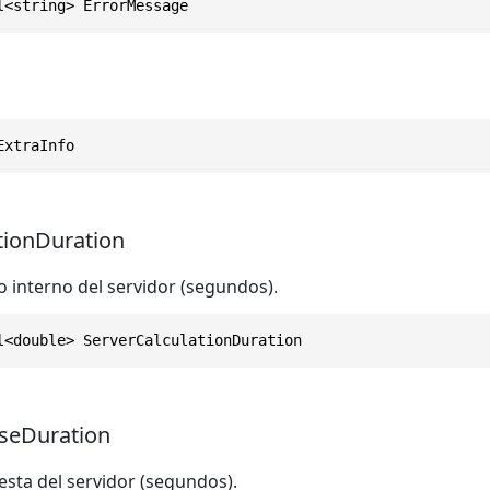
l<string> ErrorMessage
ExtraInfo
tionDuration
o interno del servidor (segundos).
l<double> ServerCalculationDuration
seDuration
sta del servidor (segundos).