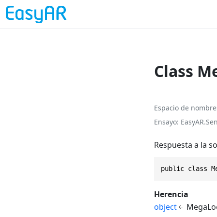
Class M
Espacio de nombre
Ensayo
EasyAR.Sen
Respuesta a la s
public class M
Herencia
object
MegaLoc