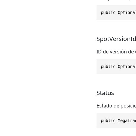
public Optiona
SpotVersionI
ID de versión de
public Optiona
Status
Estado de posici
public MegaTra