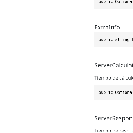
public Optiona
ExtraInfo
public string 
ServerCalcula
Tiempo de cálcul
public Optiona
ServerRespon
Tiempo de respue