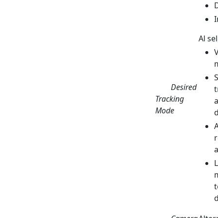
D
I
Al se
V
m
S
Desired
t
Tracking
a
Mode
A
r
a
L
m
t