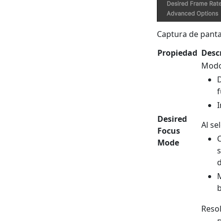
Captura de panta
Propiedad
Desc
Modo
D
f
I
Desired
Al se
Focus
C
Mode
s
d
M
b
Reso