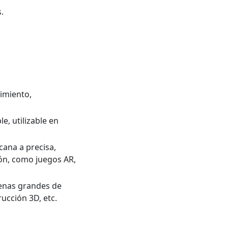
.
imiento,
e, utilizable en
cana a precisa,
ión, como juegos AR,
scenas grandes de
ucción 3D, etc.