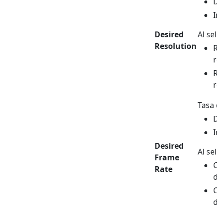
D
I
Desired
Al se
Resolution
R
r
R
r
Tasa 
D
I
Desired
Al se
Frame
C
Rate
d
C
d