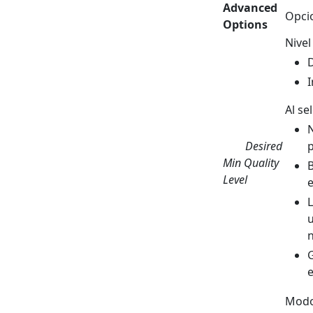
Advanced
Opci
Options
Nivel
D
I
Al se
N
Desired
p
Min Quality
B
Level
e
L
u
n
G
e
Modo