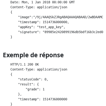
    Date: Mon, 1 Jan 2018 00:00:00 GMT

    Content-Type: application/json

    {

        "image":"/9j/4AAQSkZJRgABAQAAAQABAAD/2wBDAAMCAg
        "timestamp": 1514736000000,

        "appKey": "test_app_key",

        "signature": "89985e2420899196db5bdf16b3c2ed092
Exemple de réponse
    HTTP/1.1 200 OK

    Content-Type: application/json

    {

        "statusCode": 0,

        "result": {

            "grade": 1

        },

        "timestamp": 1514736000000
