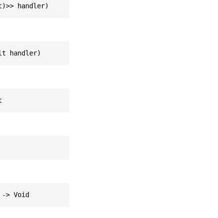
t)>> handler)
lt handler)
t
 -> Void