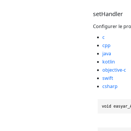
setHandler
Configurer le pr
c
cpp
java
kotlin
objective-c
swift
csharp
void easyar_