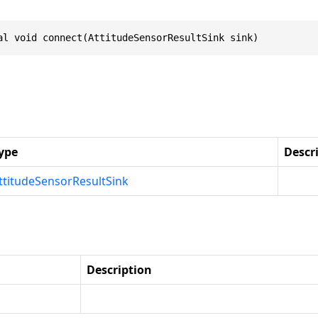
al void connect(AttitudeSensorResultSink sink)
ype
Descr
ttitudeSensorResultSink
Description