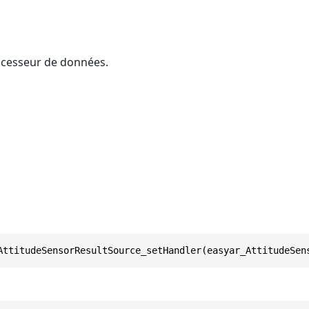
ocesseur de données.
AttitudeSensorResultSource_setHandler(easyar_AttitudeSen