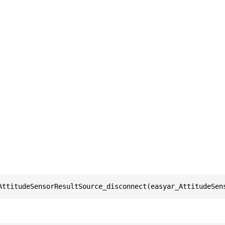
AttitudeSensorResultSource_disconnect(easyar_AttitudeSen