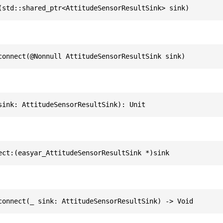
(std::shared_ptr<AttitudeSensorResultSink> sink)
connect(@Nonnull AttitudeSensorResultSink sink)
sink: AttitudeSensorResultSink): Unit
ect:(easyar_AttitudeSensorResultSink *)sink
connect(_ sink: AttitudeSensorResultSink) -> Void