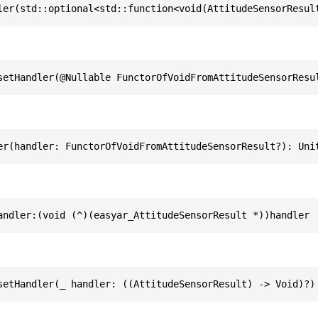
ler(std::optional<std::function<void(AttitudeSensorResul
setHandler(@Nullable FunctorOfVoidFromAttitudeSensorResu
er(handler: FunctorOfVoidFromAttitudeSensorResult?): Uni
andler:(void (^)(easyar_AttitudeSensorResult *))handler
setHandler(_ handler: ((AttitudeSensorResult) -> Void)?)