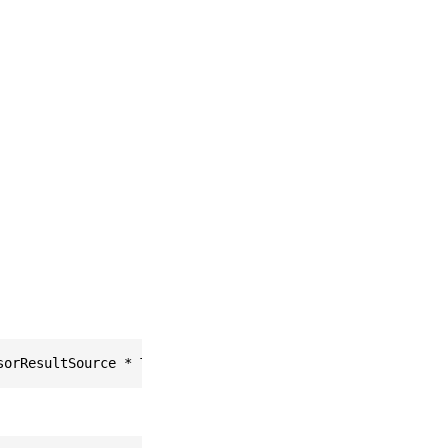
sorResultSource * This, easyar_OptionalOfFunctorOfVoidFr