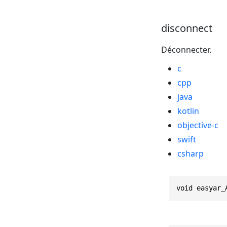
disconnect
Déconnecter.
c
cpp
java
kotlin
objective-c
swift
csharp
void easyar_