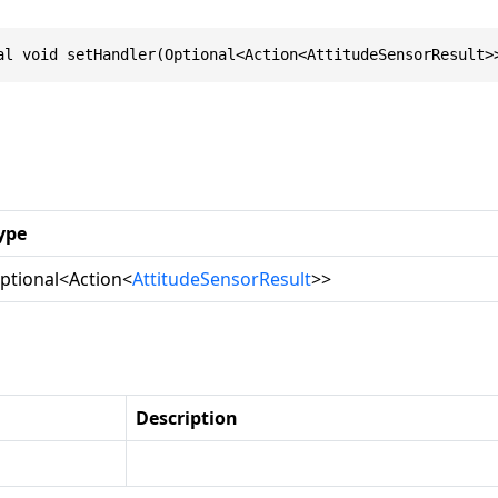
al void setHandler(Optional<Action<AttitudeSensorResult>
ype
ptional
<
Action
<
AttitudeSensorResult
>>
Description