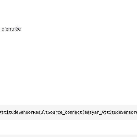
 d'entrée
AttitudeSensorResultSource_connect(easyar_AttitudeSensor