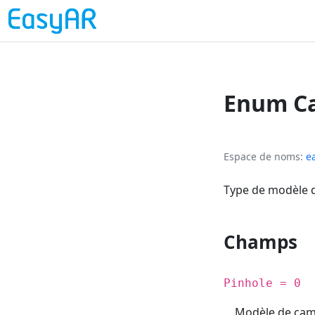
Enum C
Espace de noms
e
Type de modèle d
Champs
Pinhole = 0
Modèle de camé