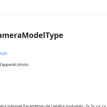
ameraModelType
asyar
'appareil photo
ra sténopé Paramètres de caméra souhaités : fx, fy, cx, cy