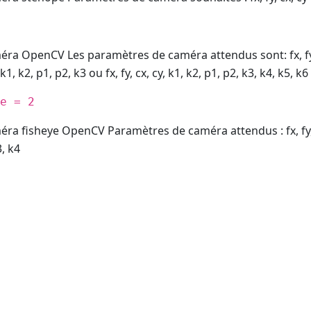
ra OpenCV Les paramètres de caméra attendus sont: fx, fy, c
, k1, k2, p1, p2, k3 ou fx, fy, cx, cy, k1, k2, p1, p2, k3, k4, k5, k6
e = 2
a fisheye OpenCV Paramètres de caméra attendus : fx, fy, cx
3, k4