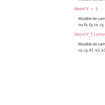
OpenCV = 1
Modèle de camé
ou fx, fy, cx, cy
OpenCV_Fishey
Modèle de camér
cx, cy, k1, k2, k