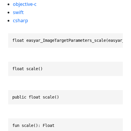
objective-c
swift
csharp
float easyar_ImageTargetParameters_scale(easyar_Im
float scale()
public float scale()
fun scale(): Float