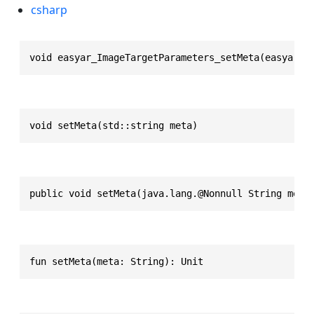
csharp
void easyar_ImageTargetParameters_setMeta(easyar_I
void setMeta(std::string meta)
public void setMeta(java.lang.@Nonnull String meta
fun setMeta(meta: String): Unit