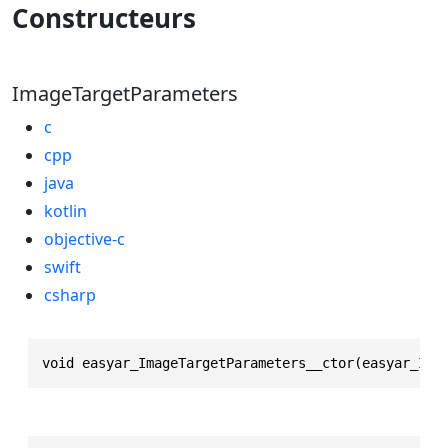
Constructeurs
ImageTargetParameters
c
cpp
java
kotlin
objective-c
swift
csharp
void easyar_ImageTargetParameters__ctor(easyar_Ima