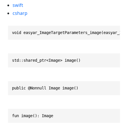
swift
csharp
void easyar_ImageTargetParameters_image(easyar_Ima
std::shared_ptr<Image> image()
public @Nonnull Image image()
fun image(): Image