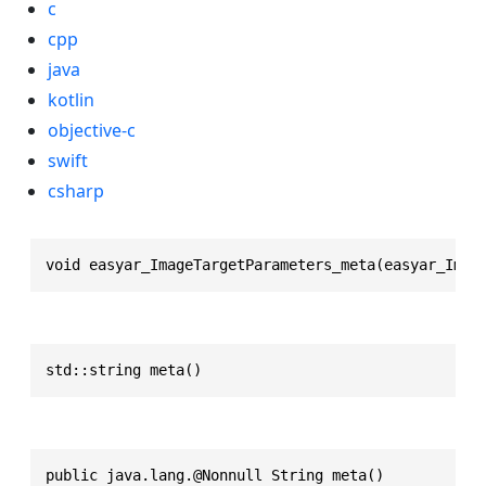
c
cpp
java
kotlin
objective-c
swift
csharp
void easyar_ImageTargetParameters_meta(easyar_Imag
std::string meta()
public java.lang.@Nonnull String meta()