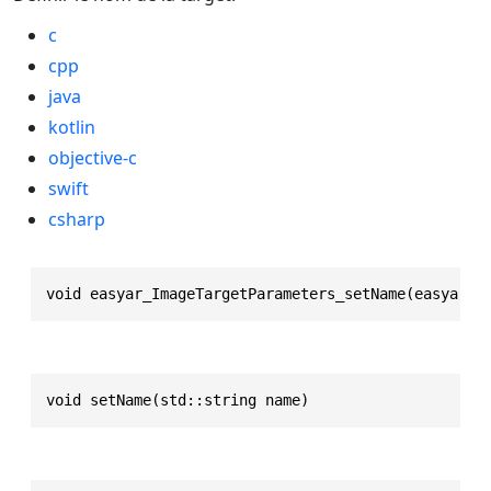
c
cpp
java
kotlin
objective-c
swift
csharp
void easyar_ImageTargetParameters_setName(easyar_I
void setName(std::string name)