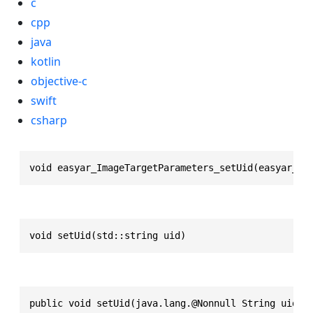
c
cpp
java
kotlin
objective-c
swift
csharp
void easyar_ImageTargetParameters_setUid(easyar_Im
void setUid(std::string uid)
public void setUid(java.lang.@Nonnull String uid)