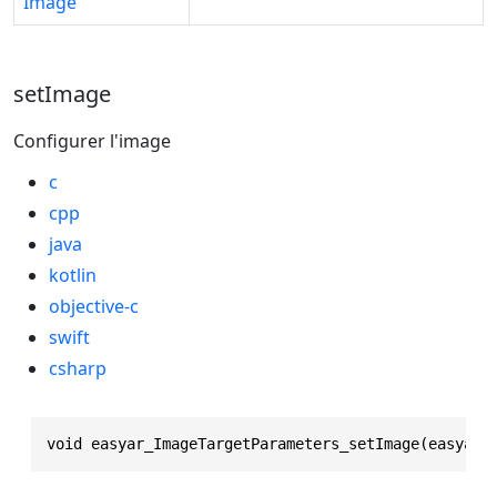
Image
setImage
Configurer l'image
c
cpp
java
kotlin
objective-c
swift
csharp
void easyar_ImageTargetParameters_setImage(easyar_