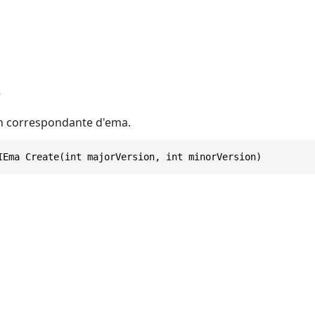
)
n correspondante d'ema.
IEma Create(int majorVersion, int minorVersion)