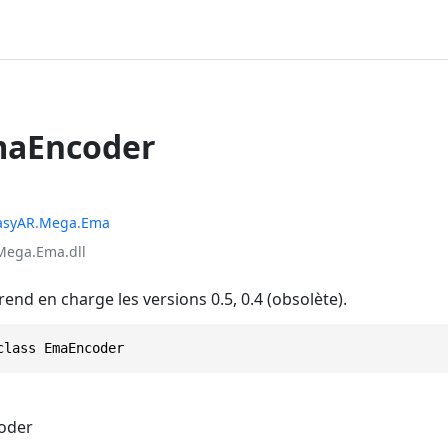
maEncoder
asyAR
.
Mega
.
Ema
Mega.Ema.dll
nd en charge les versions 0.5, 0.4 (obsolète).
class EmaEncoder
oder