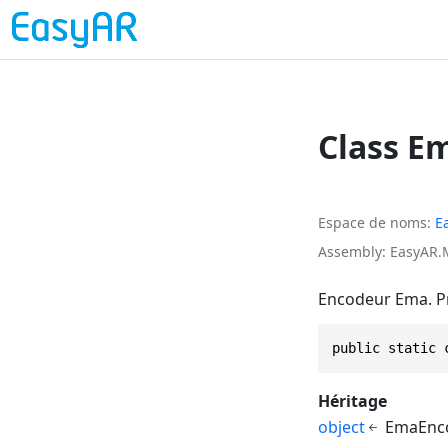
Class E
Espace de noms
E
Assembly
EasyAR.
Encodeur Ema. Pre
public static 
Héritage
object
EmaEnc