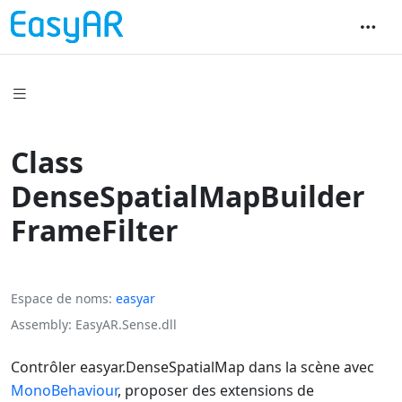
Class
DenseSpatialMapBuilder
FrameFilter
Espace de noms
easyar
Assembly
EasyAR.Sense.dll
Contrôler
easyar.DenseSpatialMap
dans la scène avec
MonoBehaviour
, proposer des extensions de