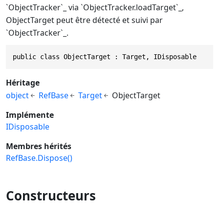
`ObjectTracker`_ via `ObjectTracker.loadTarget`_,
ObjectTarget peut être détecté et suivi par
`ObjectTracker`_.
public class ObjectTarget : Target, IDisposable
Héritage
object
RefBase
Target
ObjectTarget
Implémente
IDisposable
Membres hérités
RefBase.Dispose()
Constructeurs