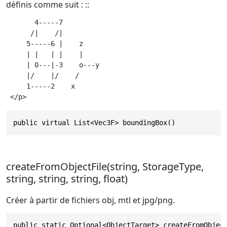
définis comme suit : ::
       4-----7

      /|    /|

     5-----6 |    z

     | |   | |    |

     | 0---|-3    o---y

     |/    |/    /

     1-----2    x

public virtual List<Vec3F> boundingBox()
createFromObjectFile(string, StorageType,
string, string, string, float)
Créer à partir de fichiers obj, mtl et jpg/png.
public static Optional<ObjectTarget> createFromObjec