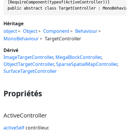
[RequireComponent(typeof(ActiveController))]

public abstract class TargetController : MonoBehavio
Héritage
object
Object
Component
Behaviour
MonoBehaviour
TargetController
Dérivé
ImageTargetController
MegaBlockController
ObjectTargetController
SparseSpatialMapController
SurfaceTargetController
Propriétés
ActiveController
activeSelf
contrôleur.