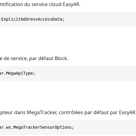
tification du service cloud EasyAR.
.ExplicitAddressAccessData;
 de service, par défaut Block.
ar.MegaApiType;
apteur dans MegaTracker, contrôlées par défaut par EasyAR
ar.wx.MegaTrackerSensorOptions;