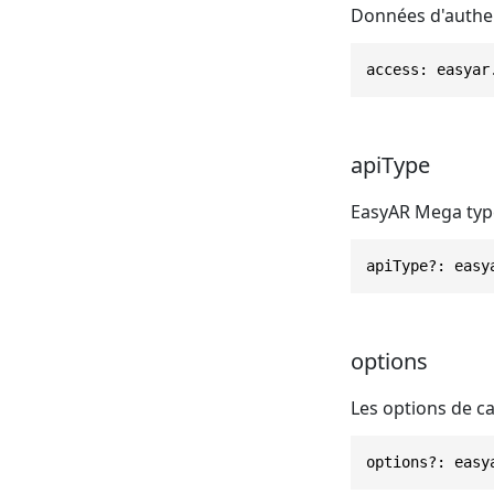
Données d'authen
access: easyar
apiType
EasyAR Mega type
apiType?: easy
options
Les options de c
options?: easy