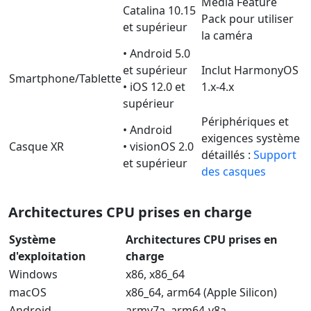
Media Feature
Catalina 10.15
Pack pour utiliser
et supérieur
la caméra
• Android 5.0
et supérieur
Inclut HarmonyOS
Smartphone/Tablette
• iOS 12.0 et
1.x-4.x
supérieur
Périphériques et
• Android
exigences système
Casque XR
• visionOS 2.0
détaillés :
Support
et supérieur
des casques
Architectures CPU prises en charge
Système
Architectures CPU prises en
d'exploitation
charge
Windows
x86, x86_64
macOS
x86_64, arm64 (Apple Silicon)
Android
armv7a, arm64-v8a