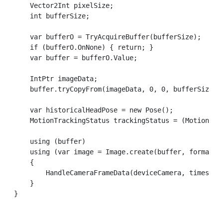
    Vector2Int pixelSize;

    int bufferSize;

    var bufferO = TryAcquireBuffer(bufferSize);

    if (bufferO.OnNone) { return; }

    var buffer = bufferO.Value;

    IntPtr imageData;

    buffer.tryCopyFrom(imageData, 0, 0, bufferSize);

    var historicalHeadPose = new Pose();

    MotionTrackingStatus trackingStatus = (MotionTrac
    using (buffer)

    using (var image = Image.create(buffer, format, s
    {

        HandleCameraFrameData(deviceCamera, timestam
    }
