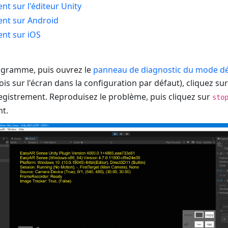
nt sur l'éditeur Unity
ent sur Android
nt sur iOS
ogramme, puis ouvrez le
panneau de diagnostic du mode d
is sur l'écran dans la configuration par défaut), cliquez su
egistrement. Reproduisez le problème, puis cliquez sur
sto
nt.