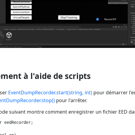
ment à l'aide de scripts
iser
EventDumpRecorder.start(string, int)
pour démarrer l'e
entDumpRecorder.stop()
pour l'arrêter.
code suivant montre comment enregistrer un fichier EED dan
r eedRecorder;

ool on)
