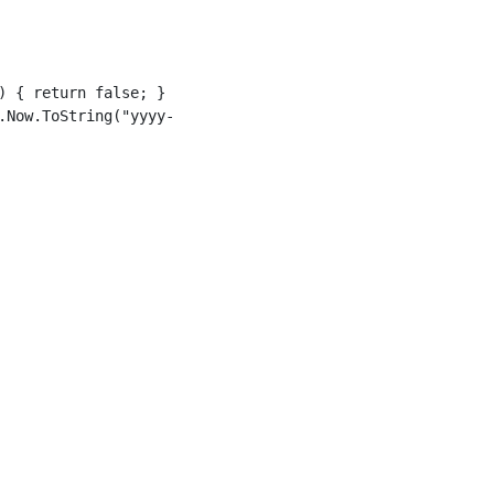
 { return false; }

.Now.ToString("yyyy-MM-dd_HH-mm-ss.fff") + ".eed");
