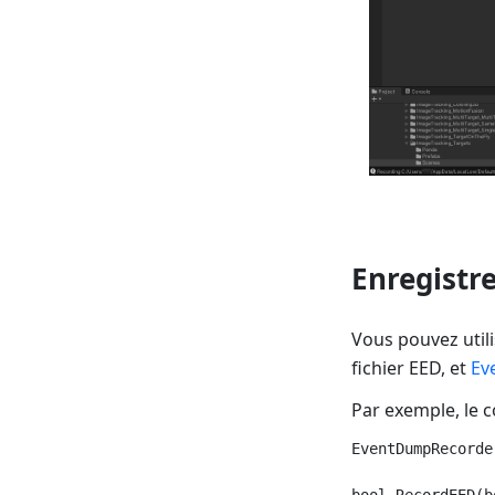
Enregistre
Vous pouvez util
fichier EED, et
Ev
Par exemple, le 
EventDumpRecorde
bool RecordEED(b