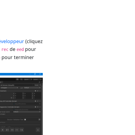
éveloppeur
(cliquez
r
de
pour
rec
eed
pour terminer
p