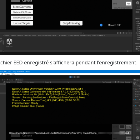
chier EED enregistré s'affichera pendant l'enregistrement.