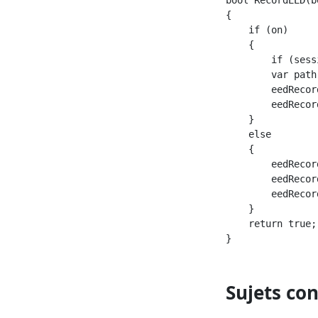
{

    if (on)

    {

        if (sess
        var path
        eedRecor
        eedRecor
    }

    else

    {

        eedRecor
        eedRecor
        eedRecor
    }

    return true;

Sujets co