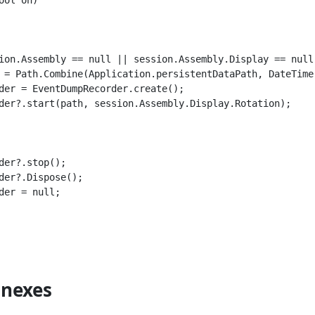
ion.Assembly == null || session.Assembly.Display == null)
 = Path.Combine(Application.persistentDataPath, DateTime
der = EventDumpRecorder.create();

der?.start(path, session.Assembly.Display.Rotation);

der?.stop();

der?.Dispose();

der = null;

nnexes