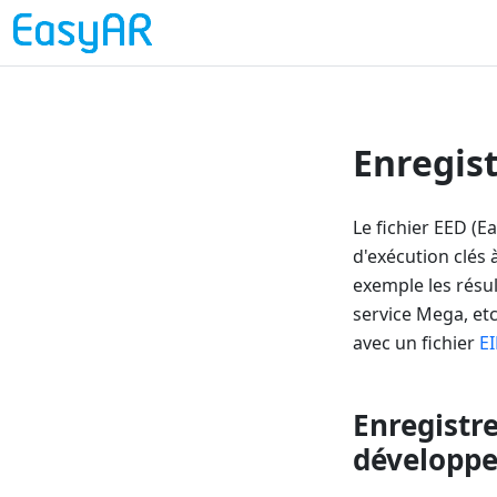
Enregis
Le fichier EED (
d'exécution clés
exemple les résul
service Mega, et
avec un fichier
EI
Enregistr
développ