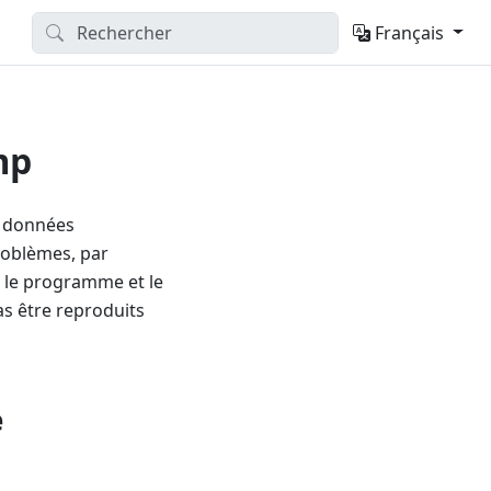
Français
mp
s données
roblèmes, par
e le programme et le
as être reproduits
e