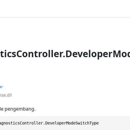
ticsController.DeveloperMo
ar
se.dll
ode pengembang.
agnosticsController.DeveloperModeSwitchType