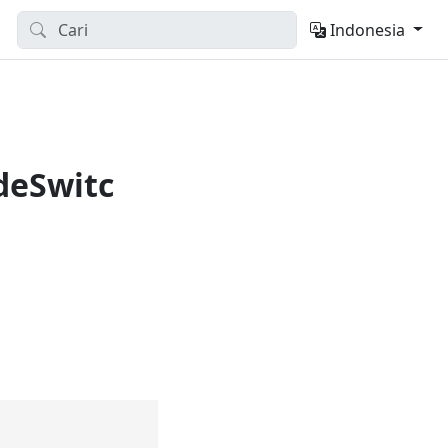
Indonesia
deSwitc