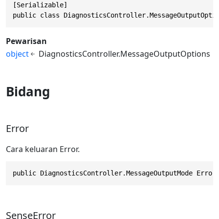
[Serializable]

public class DiagnosticsController.MessageOutputOpti
Pewarisan
object
DiagnosticsController.MessageOutputOptions
Bidang
Error
Cara keluaran Error.
public DiagnosticsController.MessageOutputMode Error
SenseError