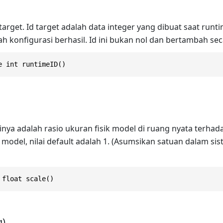
arget. Id target adalah data integer yang dibuat saat runt
ah konfigurasi berhasil. Id ini bukan nol dan bertambah sec
e int runtimeID()
ainya adalah rasio ukuran fisik model di ruang nyata terh
 model, nilai default adalah 1. (Asumsikan satuan dalam si
 float scale()
g)