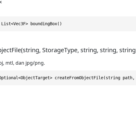


 List<Vec3F> boundingBox()
ctFile(string, StorageType, string, string, string,
bj, mtl, dan jpg/png.
Optional<ObjectTarget> createFromObjectFile(string path,