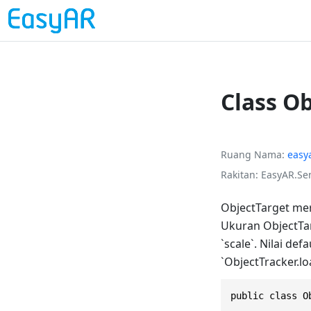
Class O
Ruang Nama
easy
Rakitan
EasyAR.Sen
ObjectTarget mer
Ukuran ObjectTar
`scale`. Nilai def
`ObjectTracker.lo
public class O