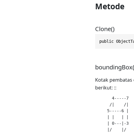
Metode
Clone()
public ObjectT
boundingBox(
Kotak pembatas ob
berikut: ::
       4-----7

      /|    /|

     5-----6 |   
     | |   | |   
     | 0---|-3  
     |/    |/    