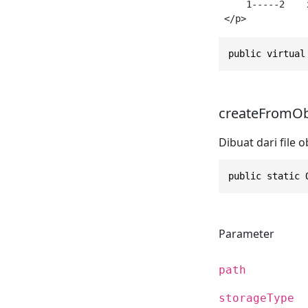
     1-----2    x
public virtual
createFromObje
Dibuat dari file o
public static 
Parameter
path
storageType