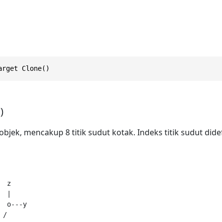
arget Clone()
)
jek, mencakup 8 titik sudut kotak. Indeks titik sudut dide
 z

 |

  o---y

/
