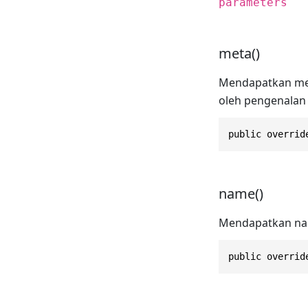
parameters
meta()
Mendapatkan met
oleh pengenalan 
public overrid
name()
Mendapatkan nam
public overrid