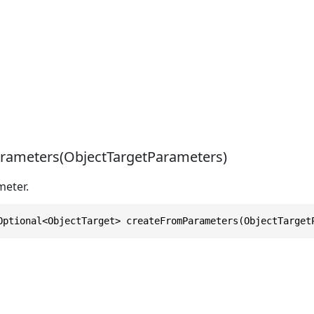
rameters(ObjectTargetParameters)
meter.
Optional<ObjectTarget> createFromParameters(ObjectTarget