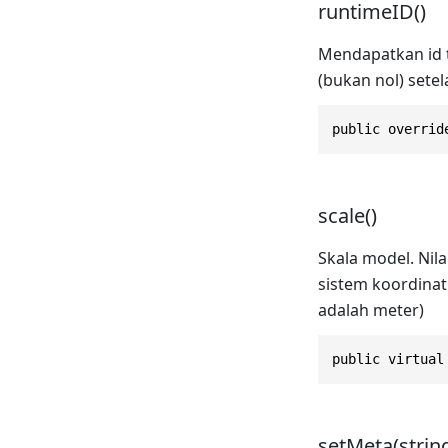
runtimeID()
Mendapatkan id t
(bukan nol) setel
public overrid
scale()
Skala model. Nil
sistem koordinat
adalah meter)
public virtual
setMeta(strin