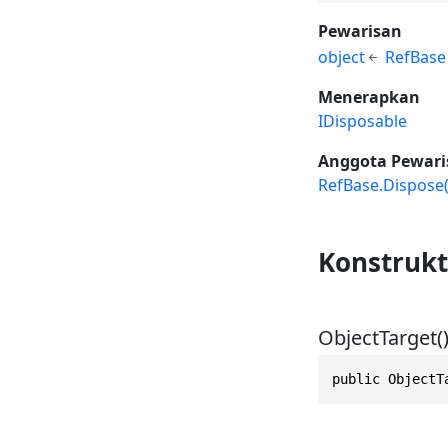
Pewarisan
object
RefBase
Menerapkan
IDisposable
Anggota Pewari
RefBase.Dispose(
Konstrukt
ObjectTarget(
public ObjectT