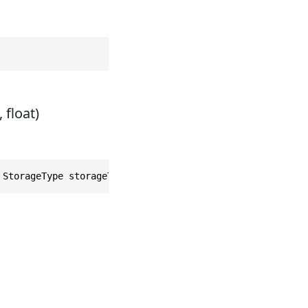
 float)
 StorageType storageType, string name, string uid, strin