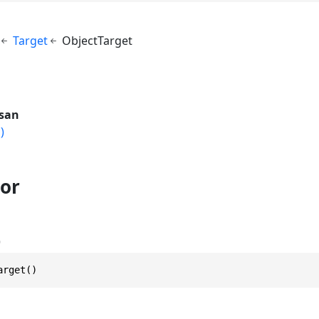
Target
ObjectTarget
san
)
or
)
arget()