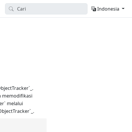
Indonesia
bjectTracker`_.
n memodifikasi
er` melalui
ObjectTracker`_.