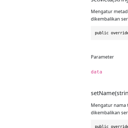
Mengatur metada
dikembalikan ser
public overrid
Parameter
data
setName(strin
Mengatur nama t
dikembalikan ser
public overrid