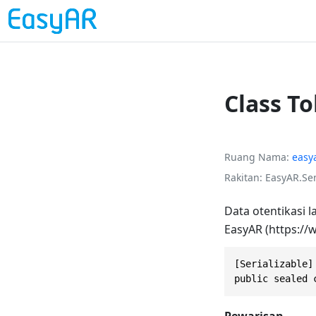
Class T
Ruang Nama
easy
Rakitan
EasyAR.Sen
Data otentikasi
EasyAR (https://
[Serializable]

public sealed 
Pewarisan