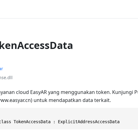
okenAccessData
ar
se.dll
 layanan cloud EasyAR yang menggunakan token. Kunjungi
www.easyar.cn) untuk mendapatkan data terkait.
class TokenAccessData : ExplicitAddressAccessData