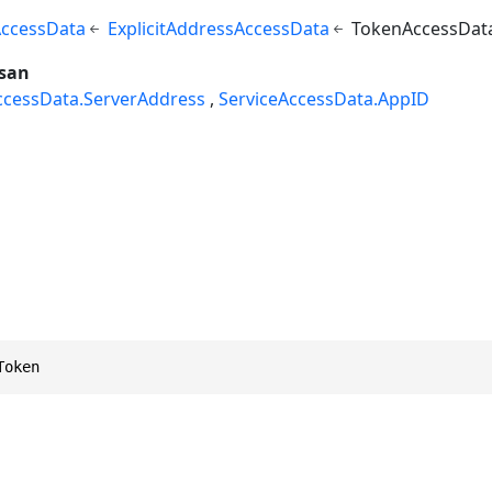
AccessData
ExplicitAddressAccessData
TokenAccessDat
san
ccessData.ServerAddress
ServiceAccessData.AppID
Token