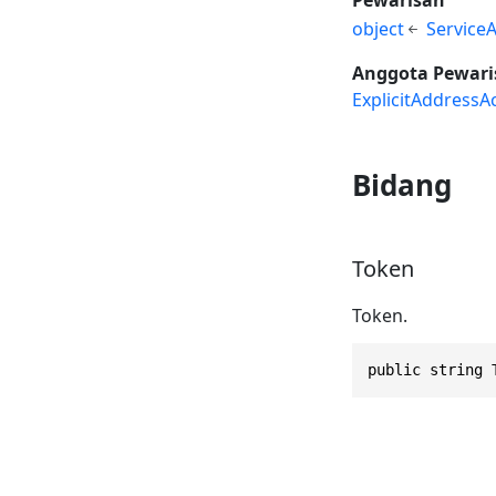
object
Service
Anggota Pewari
ExplicitAddressA
Bidang
Token
Token.
public string 