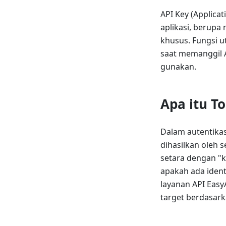
API Key (Applic
aplikasi, berupa 
khusus. Fungsi u
saat memanggil A
gunakan.
Apa itu T
Dalam autentikas
dihasilkan oleh s
setara dengan "k
apakah ada ident
layanan API Eas
target berdasark