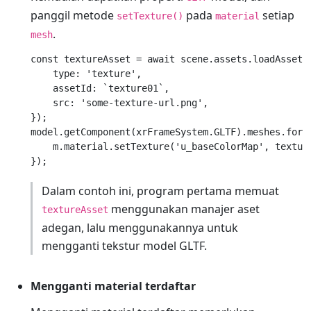
panggil metode
pada
setiap
setTexture()
material
.
mesh
const textureAsset = await scene.assets.loadAsset({
    type: 'texture',

    assetId: `texture01`,

    src: 'some-texture-url.png',

});

model.getComponent(xrFrameSystem.GLTF).meshes.forEa
    m.material.setTexture('u_baseColorMap', texture
Dalam contoh ini, program pertama memuat
menggunakan manajer aset
textureAsset
adegan, lalu menggunakannya untuk
mengganti tekstur model GLTF.
Mengganti material terdaftar