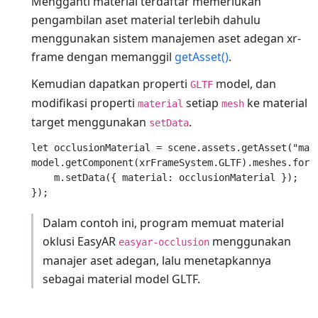
Mengganti material terdaftar memerlukan
pengambilan aset material terlebih dahulu
menggunakan sistem manajemen aset adegan xr-
frame dengan memanggil
getAsset()
.
Kemudian dapatkan properti
model, dan
GLTF
modifikasi properti
setiap
ke material
material
mesh
target menggunakan
.
setData
let occlusionMaterial = scene.assets.getAsset("mate
model.getComponent(xrFrameSystem.GLTF).meshes.forEa
    m.setData({ material: occlusionMaterial });

Dalam contoh ini, program memuat material
oklusi EasyAR
menggunakan
easyar-occlusion
manajer aset adegan, lalu menetapkannya
sebagai material model GLTF.