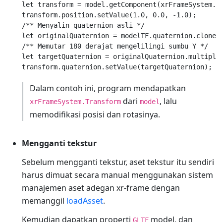
let transform = model.getComponent(xrFrameSystem.Tr
transform.position.setValue(1.0, 0.0, -1.0);

/** Menyalin quaternion asli */

let originalQuaternion = modelTF.quaternion.clone()
/** Memutar 180 derajat mengelilingi sumbu Y */

let targetQuaternion = originalQuaternion.multiply
Dalam contoh ini, program mendapatkan
dari
, lalu
xrFrameSystem.Transform
model
memodifikasi posisi dan rotasinya.
Mengganti tekstur
Sebelum mengganti tekstur, aset tekstur itu sendiri
harus dimuat secara manual menggunakan sistem
manajemen aset adegan xr-frame dengan
memanggil
loadAsset
.
Kemudian dapatkan properti
model, dan
GLTF