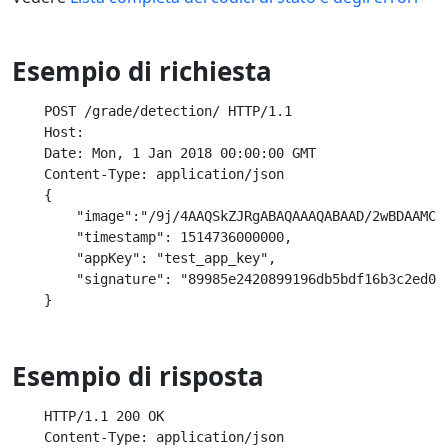
Esempio di richiesta
    POST /grade/detection/ HTTP/1.1

    Host:

    Date: Mon, 1 Jan 2018 00:00:00 GMT

    Content-Type: application/json

    {

        "image":"/9j/4AAQSkZJRgABAQAAAQABAAD/2wBDAAMCAg
        "timestamp": 1514736000000,

        "appKey": "test_app_key",

        "signature": "89985e2420899196db5bdf16b3c2ed092
Esempio di risposta
    HTTP/1.1 200 OK

    Content-Type: application/json
