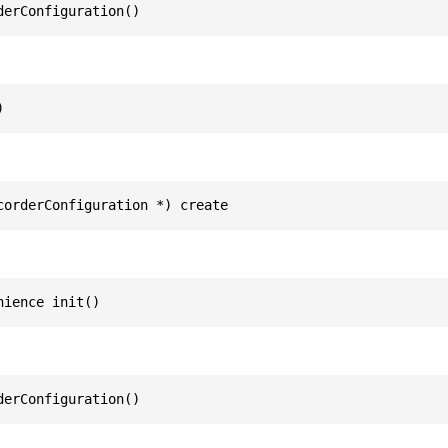
derConfiguration()
)
corderConfiguration *) create
nience init()
derConfiguration()