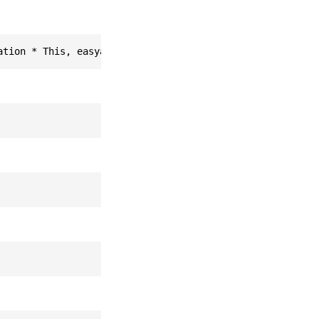
ation * This, easyar_RecordProfile profile)