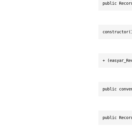
public Recor
constructor(
+ (easyar_Re
public conve
public Recor