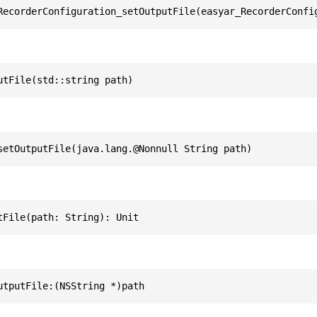
RecorderConfiguration_setOutputFile(easyar_RecorderConfi
utFile(std::string path)
setOutputFile(java.lang.@Nonnull String path)
tFile(path: String): Unit
utputFile:(NSString *)path