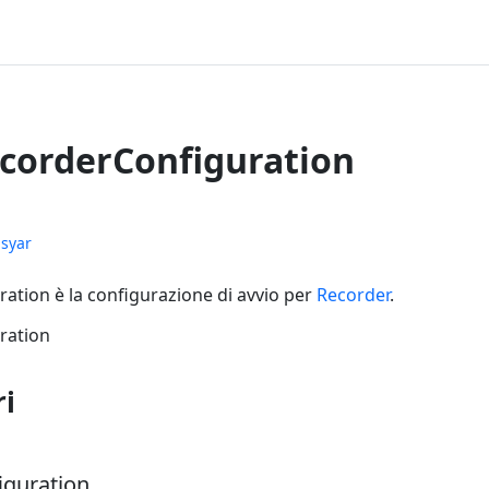
ecorderConfiguration
syar
ation è la configurazione di avvio per
Recorder
.
ration
ri
iguration