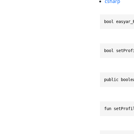
csharp
bool easyar_
bool setProf
public boole
fun setProfi