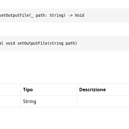
setOutputFile(_ path: String) -> Void
al void setOutputFile(string path)
Tipo
Descrizione
String
o