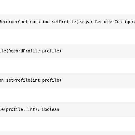
RecorderConfiguration_setProfile(easyar_RecorderConfigur
ile(RecordProfile profile)
an setProfile(int profile)
le(profile: Int): Boolean