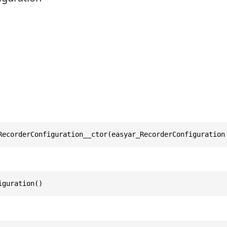
RecorderConfiguration__ctor(easyar_RecorderConfiguration
iguration()