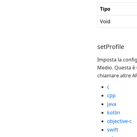
Tipo
Void
setProfile
Imposta la config
Medio. Questa è u
chiamare altre AP
c
cpp
java
kotlin
objective-c
swift