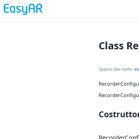
Class R
Spazio dei nomi
ea
RecorderConfigur
RecorderConfigu
Costrutto
RecorderConf