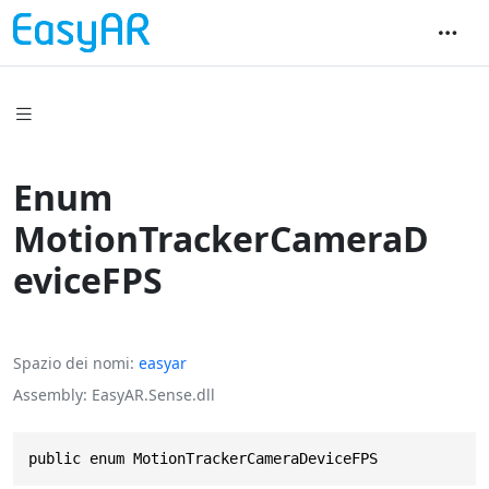
Enum
MotionTrackerCameraD
eviceFPS
Spazio dei nomi
easyar
Assembly
EasyAR.Sense.dll
public enum MotionTrackerCameraDeviceFPS