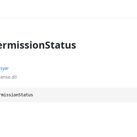
rmissionStatus
syar
ense.dll
rmissionStatus