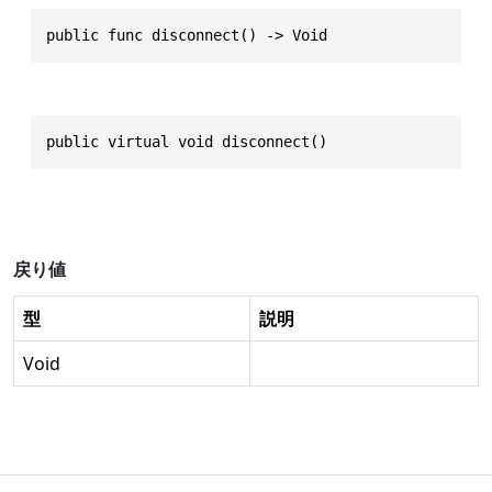
public func disconnect() -> Void
public virtual void disconnect()
戻り値
型
説明
Void