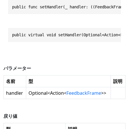
public func setHandler(_ handler: ((FeedbackFrame)
public virtual void setHandler(Optional<Action<Fee
パラメーター
名前
型
説明
handler
Optional
<
Action
<
FeedbackFrame
>>
戻り値
型
説明