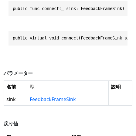
public func connect(_ sink: FeedbackFrameSink) -> 
public virtual void connect(FeedbackFrameSink sink
パラメーター
名前
型
説明
sink
FeedbackFrameSink
戻り値