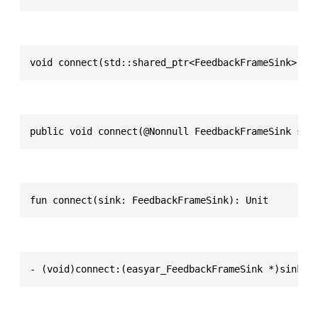
void connect(std::shared_ptr<FeedbackFrameSink> si
public void connect(@Nonnull FeedbackFrameSink sin
fun connect(sink: FeedbackFrameSink): Unit
- (void)connect:(easyar_FeedbackFrameSink *)sink