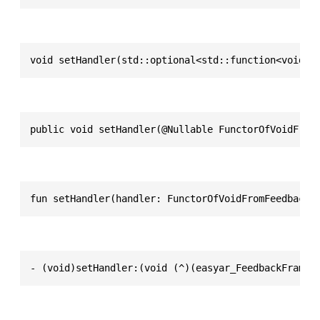
void setHandler(std::optional<std::function<void(s
public void setHandler(@Nullable FunctorOfVoidFrom
fun setHandler(handler: FunctorOfVoidFromFeedbackF
- (void)setHandler:(void (^)(easyar_FeedbackFrame 