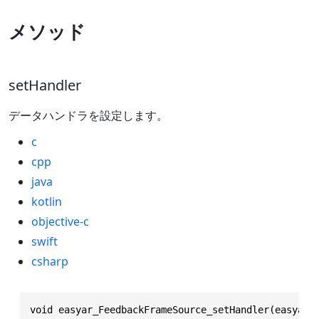
メソッド
setHandler
データハンドラを設定します。
c
cpp
java
kotlin
objective-c
swift
csharp
void easyar_FeedbackFrameSource_setHandler(easyar_