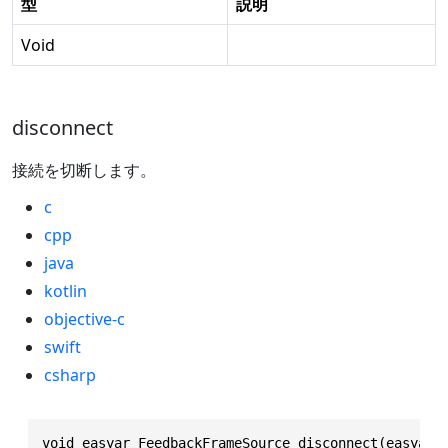
型
説明
Void
disconnect
接続を切断します。
c
cpp
java
kotlin
objective-c
swift
csharp
void easyar_FeedbackFrameSource_disconnect(easyar_