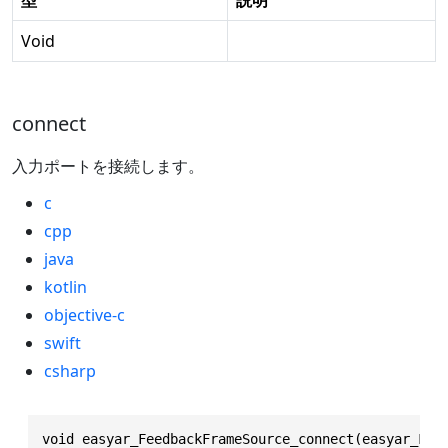
Void
connect
入力ポートを接続します。
c
cpp
java
kotlin
objective-c
swift
csharp
void easyar_FeedbackFrameSource_connect(easyar_Fee