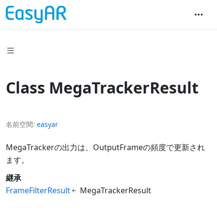
Class MegaTrackerResult
名前空間
easyar
MegaTrackerの出力は、OutputFrameの頻度で更新され
ます。
継承
FrameFilterResult
MegaTrackerResult