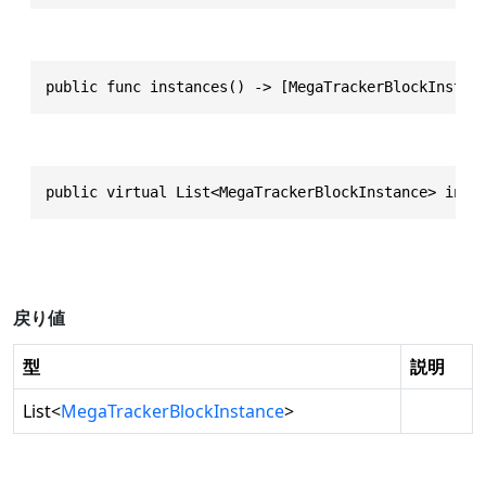
public func instances() -> [MegaTrackerBlockInstan
public virtual List<MegaTrackerBlockInstance> inst
戻り値
型
説明
List
<
MegaTrackerBlockInstance
>