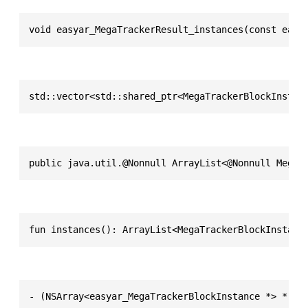
void easyar_MegaTrackerResult_instances(const easy
std::vector<std::shared_ptr<MegaTrackerBlockInstan
public java.util.@Nonnull ArrayList<@Nonnull MegaT
fun instances(): ArrayList<MegaTrackerBlockInstanc
- (NSArray<easyar_MegaTrackerBlockInstance *> *)in