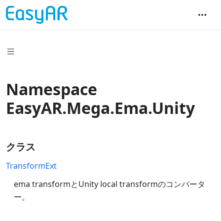
Namespace
EasyAR.Mega.Ema.Unity
クラス
TransformExt
ema transformとUnity local transformのコンバータ
ー。