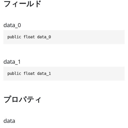
フィールド
data_0
public float data_0
data_1
public float data_1
プロパティ
data