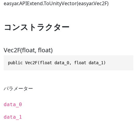
easyar.APIExtend.ToUnityVector(easyar.Vec2F)
コンストラクター
Vec2F(float, float)
public Vec2F(float data_0, float data_1)
パラメーター
data_0
data_1