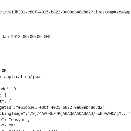
et/e61db301-e80f-4025-b822-9a00eb48d8d2?timestamp=xxx&app
OK

: application/json

ode": 0,

 {

": {

getId":"e61db301-e80f-4025-b822-9a00eb48d8d2",

ckingImage":"/9j/4AAQSkZJRgABAQAAAQABAAD/2wBDAAMCAgM..."
e": "easyar",

e": "5",
