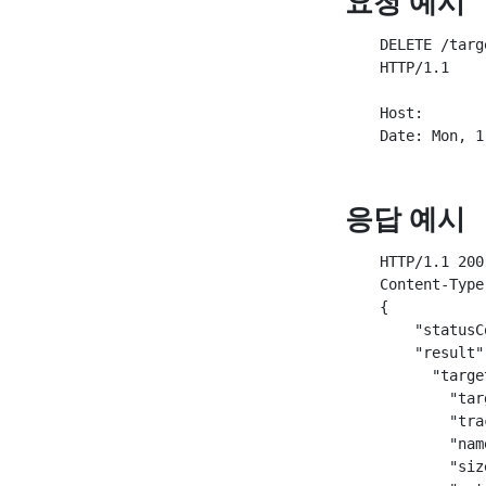
요청 예시
    DELETE /targ
    HTTP/1.1

    Host:

응답 예시
    HTTP/1.1 200 
    Content-Type
    {

        "statusC
        "result":
          "target
            "tar
            "tra
            "nam
            "siz