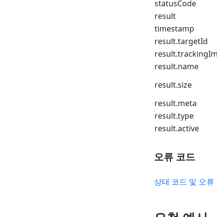
statusCode
result
timestamp
result.targetId
result.trackingI
result.name
result.size
result.meta
result.type
result.active
오류 코드
상태 코드 및 오류