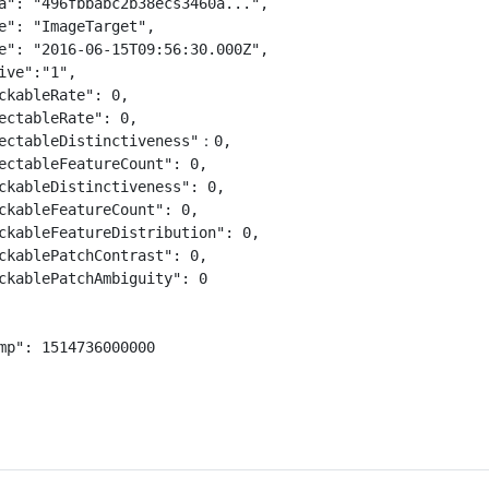
a": "496fbbabc2b38ecs3460a...",

e": "ImageTarget",

e": "2016-06-15T09:56:30.000Z",

ive":"1",

ckableRate": 0,

ectableRate": 0,

ectableDistinctiveness"：0,

ectableFeatureCount": 0,

ckableDistinctiveness": 0,

ckableFeatureCount": 0,

ckableFeatureDistribution": 0,

ckablePatchContrast": 0,

ckablePatchAmbiguity": 0

mp": 1514736000000
