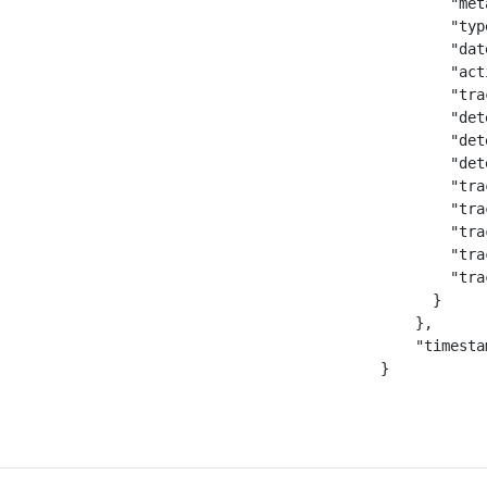
            "met
            "typ
            "dat
            "act
            "tra
            "det
            "det
            "det
            "tra
            "tra
            "tra
            "tra
            "tra
          }

        },

        "timesta