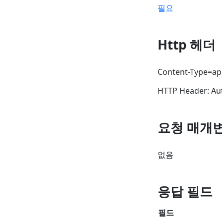
필요
Http 헤더
Content-Type=app
HTTP Header: Au
요청 매개
없음
응답 필드
필드