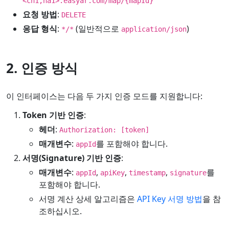
<cn1,na1>.easyar.com/map/{mapId}
요청 방법
:
DELETE
응답 형식
:
(일반적으로
)
*/*
application/json
2. 인증 방식
이 인터페이스는 다음 두 가지 인증 모드를 지원합니다:
Token 기반 인증
:
헤더
:
Authorization: [token]
매개변수
:
를 포함해야 합니다.
appId
서명(Signature) 기반 인증
:
매개변수
:
,
,
,
를
appId
apiKey
timestamp
signature
포함해야 합니다.
서명 계산 상세 알고리즘은
API Key 서명 방법
을 참
조하십시오.