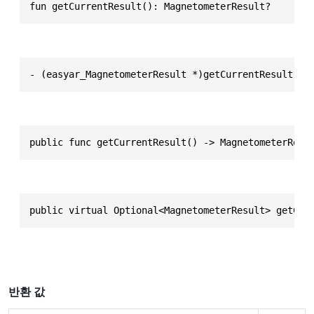
fun getCurrentResult(): MagnetometerResult?
- (easyar_MagnetometerResult *)getCurrentResult
public func getCurrentResult() -> MagnetometerResu
public virtual Optional<MagnetometerResult> getCur
반환 값