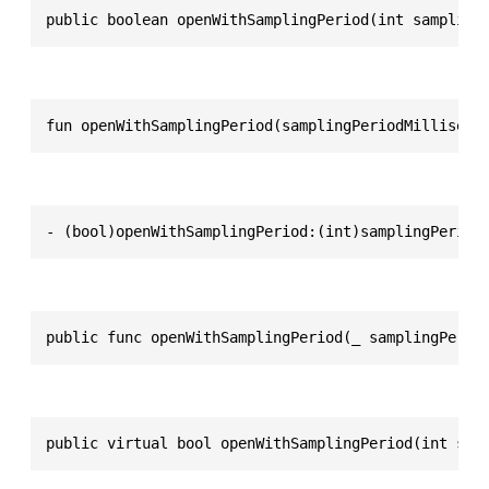
public boolean openWithSamplingPeriod(int sampling
fun openWithSamplingPeriod(samplingPeriodMilliseco
- (bool)openWithSamplingPeriod:(int)samplingPeriod
public func openWithSamplingPeriod(_ samplingPerio
public virtual bool openWithSamplingPeriod(int sam