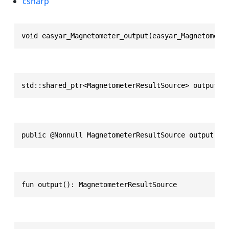
csharp
void easyar_Magnetometer_output(easyar_Magnetomete
std::shared_ptr<MagnetometerResultSource> output()
public @Nonnull MagnetometerResultSource output()
fun output(): MagnetometerResultSource