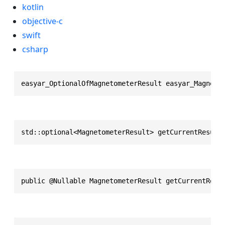
kotlin
objective-c
swift
csharp
easyar_OptionalOfMagnetometerResult easyar_Magneto
std::optional<MagnetometerResult> getCurrentResult
public @Nullable MagnetometerResult getCurrentResu