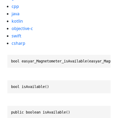
cpp
java
kotlin
objective-c
swift
csharp
bool easyar_Magnetometer_isAvailable(easyar_Magnet
bool isAvailable()
public boolean isAvailable()