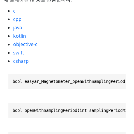
c
cpp
java
kotlin
objective-c
swift
csharp
bool easyar_Magnetometer_openWithSamplingPeriod(ea
bool openWithSamplingPeriod(int samplingPeriodMill