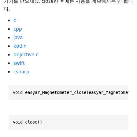
기기를 닫으세요. close한 후에는 사용을 계속해서는 안 됩니
다.
c
cpp
java
kotlin
objective-c
swift
csharp
void easyar_Magnetometer_close(easyar_Magnetometer
void close()