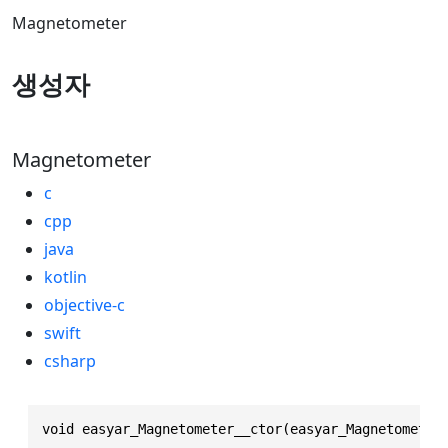
Magnetometer
생성자
Magnetometer
c
cpp
java
kotlin
objective-c
swift
csharp
void easyar_Magnetometer__ctor(easyar_Magnetometer