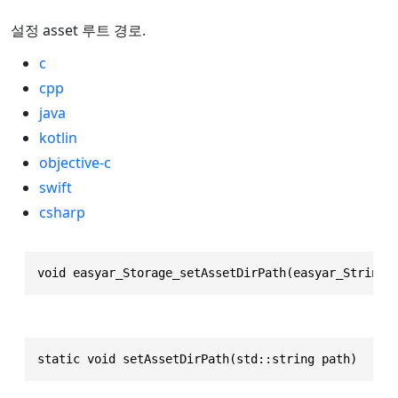
설정 asset 루트 경로.
c
cpp
java
kotlin
objective-c
swift
csharp
void easyar_Storage_setAssetDirPath(easyar_String 
static void setAssetDirPath(std::string path)