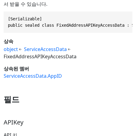
서 받을 수 있습니다.
[Serializable]

public sealed class FixedAddressAPIKeyAccessData : S
상속
object
ServiceAccessData
FixedAddressAPIKeyAccessData
상속된 멤버
ServiceAccessData.AppID
필드
APIKey
API 키.