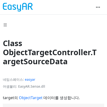
Class
ObjectTargetController.T
argetSourceData
네임스페이스
easyar
어셈블리
EasyAR.Sense.dll
target의
ObjectTarget
데이터를 생성합니다.