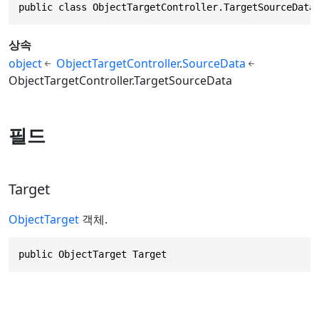
public class ObjectTargetController.TargetSourceData
상속
object
ObjectTargetController
.
SourceData
ObjectTargetController.TargetSourceData
필드
Target
ObjectTarget
객체.
public ObjectTarget Target