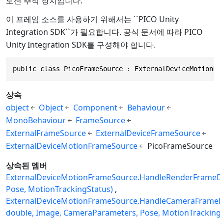
모션 추적 장치입니다.
이 프레임 소스를 사용하기 위해서는 ``PICO Unity
Integration SDK``가 필요합니다. 공식 문서에 따라 PICO
Unity Integration SDK를 구성해야 합니다.
public class PicoFrameSource : ExternalDeviceMotionF
상속
object
Object
Component
Behaviour
MonoBehaviour
FrameSource
ExternalFrameSource
ExternalDeviceFrameSource
ExternalDeviceMotionFrameSource
PicoFrameSource
상속된 멤버
ExternalDeviceMotionFrameSource.HandleRenderFrameD
Pose, MotionTrackingStatus)
ExternalDeviceMotionFrameSource.HandleCameraFrame
double, Image, CameraParameters, Pose, MotionTracking