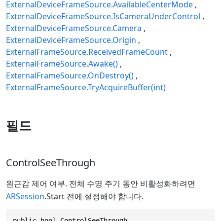
ExternalDeviceFrameSource.AvailableCenterMode
ExternalDeviceFrameSource.IsCameraUnderControl
ExternalDeviceFrameSource.Camera
ExternalDeviceFrameSource.Origin
ExternalFrameSource.ReceivedFrameCount
ExternalFrameSource.Awake()
ExternalFrameSource.OnDestroy()
ExternalFrameSource.TryAcquireBuffer(int)
필드
ControlSeeThrough
원근감 제어 여부. 전체 수명 주기 동안 비활성화하려면
ARSession
.Start 전에 설정해야 합니다.
public bool ControlSeeThrough