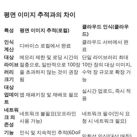
평면 이미지 추적과의 차이
클라우드 인식(클라우
특성
평면 이미지 추적(로컬)
드)
인식
클라우드 서버에서 완
디바이스 로컬에서 완료
계산
료
대상
메모리 제한 및 로딩 시간의
단일 라이브러리 최대
라이브
절충으로, 일반적으로 100장
10만 장의 대상 이미지,
러리
을 초과하지 않는 것이 권장
수억 장 규모로 확장 가
크기
됨
능
대상
실시간 업로드, 즉시 적
업데이
앱 재패키징 및 재배포 필요
용
트
네트워
네트워크 불필요(오프라인
네트워크 필수(인식 요
크 의
사용 가능)
청 시 네트워크 필요)
존성
기능
인식 및 지속적인 추적(6DoF
일회성 인식(대상 매칭)