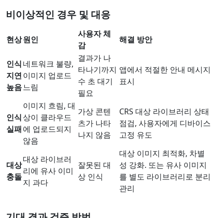
비이상적인 경우 및 대응
사용자 체
현상
원인
해결 방안
감
결과가 나
인식
네트워크 불량,
타나기까지
앱에서 적절한 안내 메시지
지연
이미지 업로드
수 초 대기
표시
높음
느림
필요
이미지 흐림, 대
가상 콘텐
CRS 대상 라이브러리 상태
인식
상이 클라우드
츠가 나타
점검, 사용자에게 디바이스
실패
에 업로드되지
나지 않음
고정 유도
않음
대상 이미지 최적화, 차별
대상 라이브러
대상
잘못된 대
성 강화. 또는 유사 이미지
리에 유사 이미
충돌
상 인식
를 별도 라이브러리로 분리
지 과다
관리
기대 결과 검증 방법