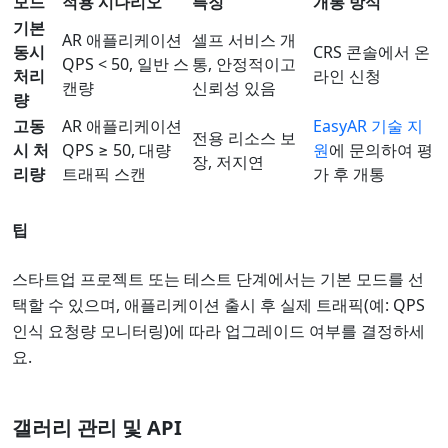
모드
적용 시나리오
특징
개통 방식
기본
AR 애플리케이션
셀프 서비스 개
동시
CRS 콘솔에서 온
QPS < 50, 일반 스
통, 안정적이고
처리
라인 신청
캔량
신뢰성 있음
량
고동
AR 애플리케이션
EasyAR 기술 지
전용 리소스 보
시 처
QPS ≥ 50, 대량
원
에 문의하여 평
장, 저지연
리량
트래픽 스캔
가 후 개통
팁
스타트업 프로젝트 또는 테스트 단계에서는 기본 모드를 선
택할 수 있으며, 애플리케이션 출시 후 실제 트래픽(예: QPS
인식 요청량 모니터링)에 따라 업그레이드 여부를 결정하세
요.
갤러리 관리 및 API