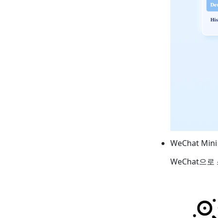
WeChat Mi
WeChat으로