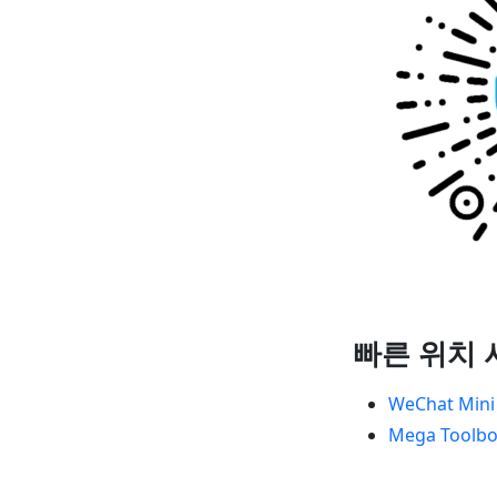
빠른 위치 
WeChat Mi
Mega Toolbo