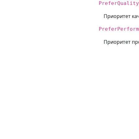
PreferQuality
Приоритет ка
PreferPerform
Приоритет пр