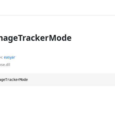
mageTrackerMode
н
easyar
se.dll
ageTrackerMode