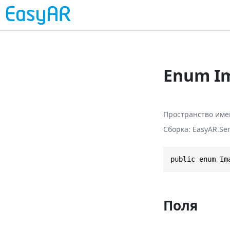
Enum I
Пространство име
Сборка
EasyAR.Sen
public enum Im
Поля