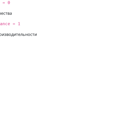
 = 0
чества
ance = 1
оизводительности