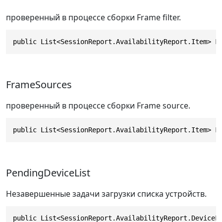
проверенный в процессе сборки Frame filter.
public List<SessionReport.AvailabilityReport.Item> F
FrameSources
проверенный в процессе сборки Frame source.
public List<SessionReport.AvailabilityReport.Item> F
PendingDeviceList
Незавершенные задачи загрузки списка устройств.
public List<SessionReport.AvailabilityReport.DeviceL