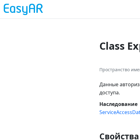
Class E
Пространство име
Данные авториза
доступа.
Наследование
ServiceAccessDa
Свойства