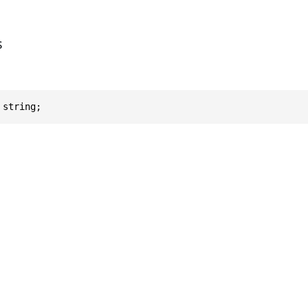
s
 string;