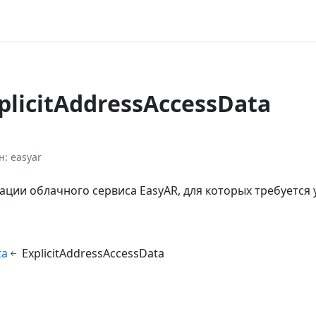
xplicitAddressAccessData
н
easyar
ции облачного сервиса EasyAR, для которых требуется 
ta
ExplicitAddressAccessData