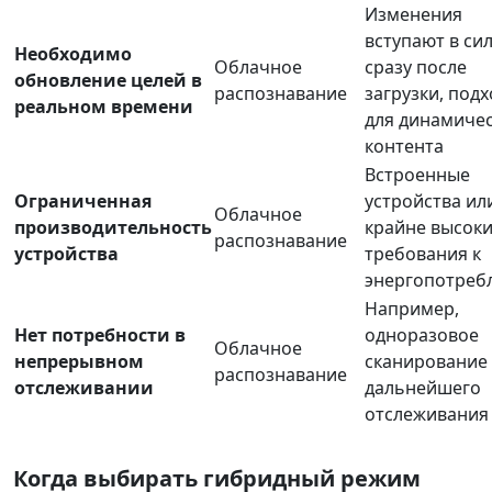
Изменения
вступают в си
Необходимо
Облачное
сразу после
обновление целей в
распознавание
загрузки, под
реальном времени
для динамиче
контента
Встроенные
Ограниченная
устройства ил
Облачное
производительность
крайне высок
распознавание
устройства
требования к
энергопотреб
Например,
Нет потребности в
одноразовое
Облачное
непрерывном
сканирование
распознавание
отслеживании
дальнейшего
отслеживания
Когда выбирать гибридный режим